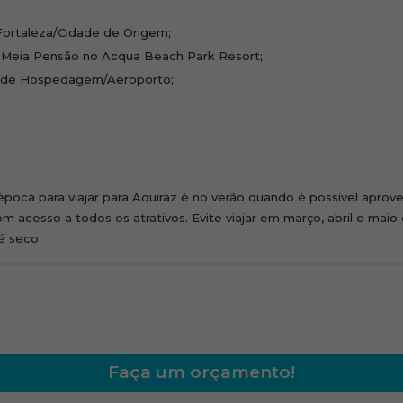
ortaleza/Cidade de Origem;
Meia Pensão no Acqua Beach Park Resort;
al de Hospedagem/Aeroporto;
poca para viajar para Aquiraz é no verão quando é possível aprovei
 acesso a todos os atrativos. Evite viajar em março, abril e mai
é seco.
rão fixados somente no ato da confirmação de reservas. São, port
EM /FORTALEZA/ACQUA BEACH PARK RESORT
os reduzidos e tem como característica a companhia de outras pes
e Fortaleza. Traslado Regular para o Resort.
:
CH PARK RESORT ACESSO ILIMITADO AO BEACH 
Faça um orçamento!
correr da viagem;
utura do Resort e conhecer este fantástico complexo.