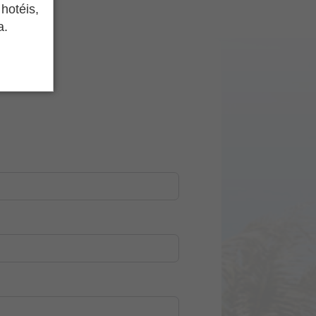
hotéis,
a.