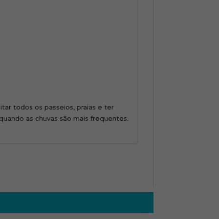
tar todos os passeios, praias e ter
o quando as chuvas são mais frequentes.
anto sujeitos a alteração sem aviso
soas, ou seja, são coletivos. Confira
PARK