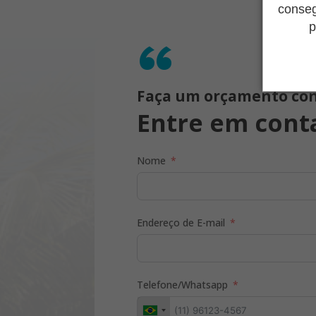
conseg
p
“
Faça um orçamento con
Entre em cont
Nome
Endereço de E-mail
Telefone/Whatsapp