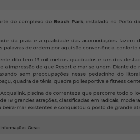
arte do complexo do
Beach Park
, instalado no Porto d
idade da praia e a qualidade das acomodações fazem 
 as palavras de ordem por aqui são conveniência, conforto 
nte dito tem 13 mil metros quadrados e um dos destaque
e a impressão de que Resort e mar se unem. Diante do mar
laxando sem preocupações nesse pedacinho do litora
çu, quadra de tênis, quadra poliesportiva e fitness cente
 Acqualink, piscina de correnteza que percorre todo o lo
e 18 grandes atrações, classificadas em radicais, moderad
eira-mar existentes e conquistou o posto de grande atrat
Informações Gerais