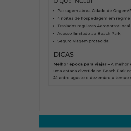
O QUE INCLUI
Passagem aérea Cidade de Origem/F
4 noites de hospedagem em regime 
Traslados regulares Aeroporto/Loc
Acesso Ilimitado ao Beach Park;
Seguro Viagem protegida;
DICAS
Melhor época para viajar –
A melhor é
uma estada divertida no Beach Park com
Já entre agosto e dezembro o tempo 
Itinerário
Os valores expressam uma cotação e se
prévio.
1º DIA – CIDADE DE ORIG
Tours regulares: são passeios com preç
Recepção e assistência no Aeroporto d
algumas limitações dos tours regulares
2º ao 4º DIA – ACQUA BEA
• Os guias poderão ser trocados no de
Dias livres para desfrutar da infraestr