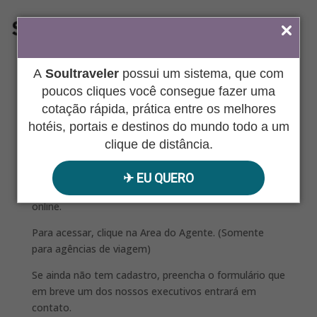
ÁREA DO AGENTE
A
Soultraveler
possui um sistema, que com
poucos cliques você consegue fazer uma
cotação rápida, prática entre os melhores
hotéis, portais e destinos do mundo todo a um
Cotação:
clique de distância.
✈︎ EU QUERO
O câmbio atualizado está disponível no sistema
online.
Para acessar, clique na Area do Agente. (Somente
para agências de viagem)
Se ainda não tem cadastro, preencha o formulário que
em breve um dos nossos executivos entrará em
contato.