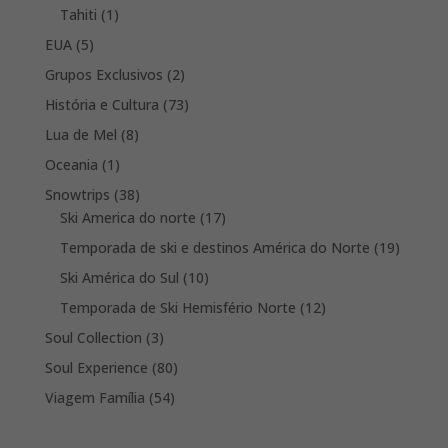
product
1
Tahiti
1
product
5
EUA
5
products
2
Grupos Exclusivos
2
products
73
História e Cultura
73
products
8
Lua de Mel
8
products
1
Oceania
1
product
38
Snowtrips
38
products
17
Ski America do norte
17
products
19
Temporada de ski e destinos América do Norte
19
product
10
Ski América do Sul
10
products
12
Temporada de Ski Hemisfério Norte
12
products
3
Soul Collection
3
products
80
Soul Experience
80
products
54
Viagem Família
54
products