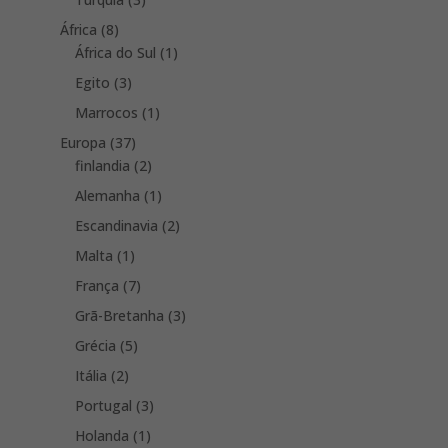
products
8
África
8
products
1
África do Sul
1
product
3
Egito
3
products
1
Marrocos
1
product
37
Europa
37
products
2
finlandia
2
products
1
Alemanha
1
product
2
Escandinavia
2
products
1
Malta
1
product
7
França
7
products
3
Grã-Bretanha
3
products
5
Grécia
5
products
2
Itália
2
products
3
Portugal
3
products
1
Holanda
1