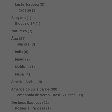
product
3
Leste Europeu
3
2
products
Croácia
2
products
1
Bloqueio
1
product
1
Bloqueio SP
1
product
7
Natureza
7
products
21
Ásia
21
products
3
Tailandia
3
products
6
Índia
6
products
2
Japão
2
products
1
Maldivas
1
product
1
Nepal
1
product
4
América Andina
4
products
99
América do Sul e Caribe
99
products
98
Temporada de Verão: Brasil & Caribe
98
products
22
Destinos Exóticos
22
products
1
Polinésia Francesa
1