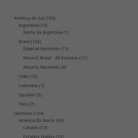
150
América do Sul
150
10
products
Argentina
10
products
1
Norte da Argentina
1
product
106
Brasil
106
products
13
Especial Nordeste
13
products
11
Resorts Brasil - All Inclusive
11
products
8
Resorts Nacionais
8
products
15
Chile
15
products
7
Colômbia
7
products
3
Equador
3
products
7
Peru
7
products
134
Destinos
134
products
50
América do Norte
50
13
products
Canada
13
products
29
Estados Unidos
29