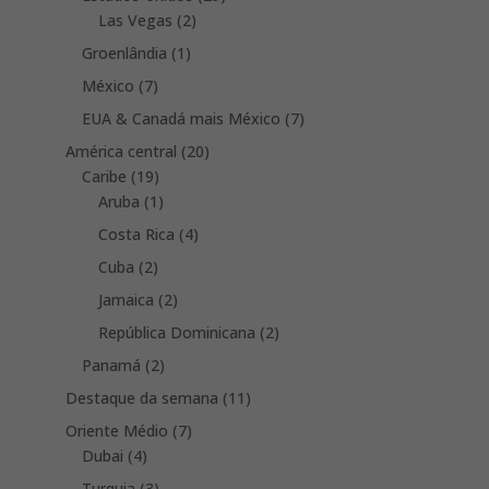
2
products
Las Vegas
2
products
1
Groenlândia
1
product
7
México
7
products
7
EUA & Canadá mais México
7
products
20
América central
20
19
products
Caribe
19
products
1
Aruba
1
product
4
Costa Rica
4
products
2
Cuba
2
products
2
Jamaica
2
products
2
República Dominicana
2
products
2
Panamá
2
products
11
Destaque da semana
11
products
7
Oriente Médio
7
4
products
Dubai
4
products
3
Turquia
3