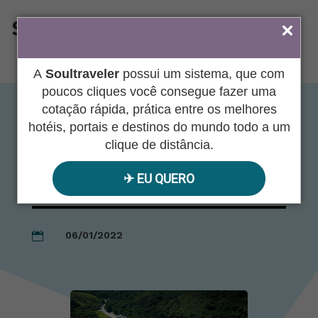
ÁREA DO AGENTE
A
Soultraveler
possui um sistema, que com
poucos cliques você consegue fazer uma
cotação rápida, prática entre os melhores
Plaza Caldas da
hotéis, portais e destinos do mundo todo a um
clique de distância.
Imperatriz Resort &
✈︎ EU QUERO
Spa
06/01/2022
