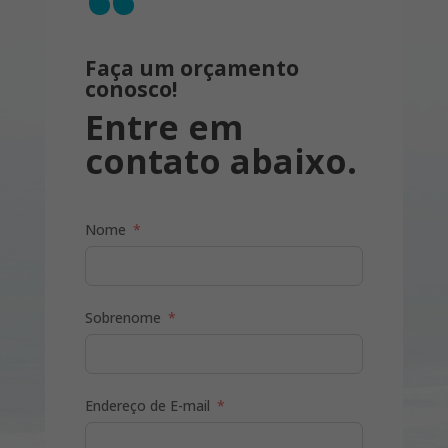
“
Reveillon e feriados, alguns hotéis
aceitam reservas com um mínimo de
Faça um orçamento
noites, além de cobrarem valores
conosco!
diferenciados. Por favor, caso deseje
Entre em
viajar nestes períodos, nos consulte.
contato abaixo.
Nome
Sobrenome
Endereço de E-mail