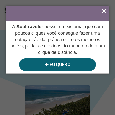
ÁREA DO AGENTE
A
Soultraveler
possui um sistema, que com
poucos cliques você consegue fazer uma
cotação rápida, prática entre os melhores
Txai Resort Itacaré
hotéis, portais e destinos do mundo todo a um
clique de distância.
✈︎ EU QUERO
06/01/2022
