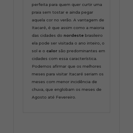
perfeita para quem quer curtir uma
praia sem tostar e ainda pegar
aquela cor no verão. A vantagem de
Itacaré, é que assim como a maioria
das cidades do
nordeste
brasileiro
ela pode ser visitada o ano inteiro, o
sol e o
calor
são predominantes em
cidades com essa característica.
Podemos afirmar que os melhores
meses para visitar Itacaré seriam os
meses com menor incidência de
chuva, que englobam os meses de
Agosto até Fevereiro.
Os roteiros de nosso site são apenas
1º DIA – CIDADE DE
sugestivos e podem ser totalmente
ORIGEM/ILHÉUS/TXAI
adequados para atender as suas