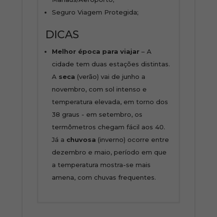
Seguro Viagem Protegida;
DICAS
Melhor época para viajar
– A
cidade tem duas estações distintas.
A
seca
(verão) vai de junho a
novembro, com sol intenso e
temperatura elevada, em torno dos
38 graus - em setembro, os
termômetros chegam fácil aos 40.
Já a
chuvosa
(inverno) ocorre entre
dezembro e maio, período em que
a temperatura mostra-se mais
amena, com chuvas frequentes.
1
Os roteiros de nosso site são apenas
º DIA - CIDADE DE