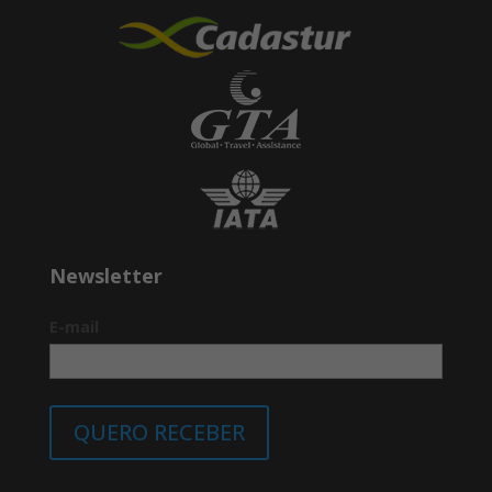
MANAUS/AEROPORTO DE
MANAUS/CIDADE DE ORIGEM
Café da manhã continental no terraço.
/ Café da manhã no restaurante
Kuarup
06:00/06:30 - Encontro das águas;
08:00/08:30 - Chegada ao porto de
Manaus e desembarque;
Newsletter
Após o desembarque, traslado ao
aeroporto de Manaus para embarque
à cidade de Origem.
E-mail
*Excursões e itinerários sujeitos a
alteração sem prévio aviso.
QUERO RECEBER