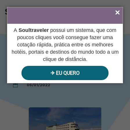
ÁREA DO AGENTE
A
Soultraveler
possui um sistema, que com
poucos cliques você consegue fazer uma
cotação rápida, prática entre os melhores
Iberostar Grand
hotéis, portais e destinos do mundo todo a um
clique de distância.
Amazon
✈︎ EU QUERO
06/01/2022
