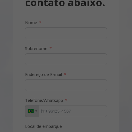
contato abaixo.
da comida colombiana.
O Hotel foi eleito o 2° na lista de
melhor da América do Sul - 2022
Nome
Sobrenome
Endereço de E-mail
Telefone/Whatsapp
Local de embarque