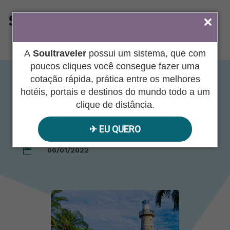
ÁREA DO AGENTE
A
Soultraveler
possui um sistema, que com
poucos cliques você consegue fazer uma
cotação rápida, prática entre os melhores
Cidades Imperdíveis –
hotéis, portais e destinos do mundo todo a um
clique de distância.
Bogotá e Cartagena
✈︎ EU QUERO
06/01/2022
