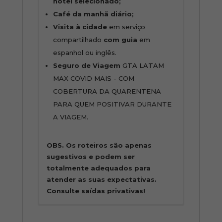
hotel selecionado;
Café da manhã diário;
Visita à cidade
em serviço
compartilhado
com guia
em
espanhol ou inglês.
Seguro de Viagem
GTA LATAM
MAX COVID MAIS - COM
COBERTURA DA QUARENTENA
PARA QUEM POSITIVAR DURANTE
A VIAGEM.
OBS. Os roteiros são apenas
sugestivos e podem ser
totalmente adequados para
atender as suas expectativas.
Consulte saídas privativas!
Itinerário
O Programa NÃO inclui