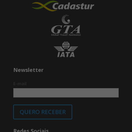
acontecem em uma fazenda de café
onde o turista é levado desde o
plantio do grão até a xícara de café
de forma temática simulando os
coletores e chapoeras colombianos.
Entrada e visita guiada ao processo
do café. Degustação de bebida. Hora
de almoçar e começar o retorno a
Bogotá. Chegada a Bogotá e
hospedagem.
Newsletter
E-mail
8º dia – Bogotá / Cartagena:
Café da manhã no hotel. Em horário a
ser determinado, traslado ao
aeroporto para embarque em voo
QUERO RECEBER
com destino a Cartagena. Chegada,
assistência no aeroporto e traslado ao
hotel selecionado. Restante do dia
Redes Sociais