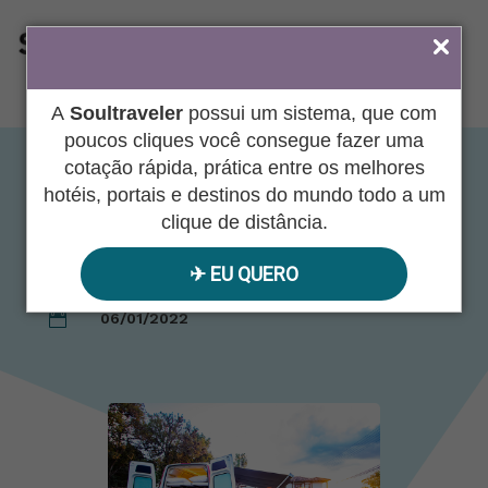
ÁREA DO AGENTE
A
Soultraveler
possui um sistema, que com
poucos cliques você consegue fazer uma
cotação rápida, prática entre os melhores
COLÔMBIA Sobre
hotéis, portais e destinos do mundo todo a um
clique de distância.
Rodas
✈︎ EU QUERO
06/01/2022
