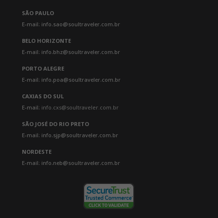
um menu de receitas artesanais e
SÃO PAULO
ancestrais. Almoço típico da região.
E-mail: info.sao@soultraveler.com.br
Uma oficina de arepas, onde você
BELO HORIZONTE
aprende a técnica para preparar este
E-mail: info.bhz@soultraveler.com.br
produto típico da região. No final da
tarde seguiremos em direção ao
PORTO ALEGRE
setor de Calarcá. Jantar em fazenda
E-mail: info.poa@soultraveler.com.br
de café e hospedagem em hotel.
CAXIAS DO SUL
E-mail:
info.cxs@soultraveler.com.br
7º dia - Calarcá – Bogotá:
SÃO JOSÉ DO RIO PRETO
Café da manhã no hotel. Assistência
E-mail: info.sjp@soultraveler.com.br
pelo guia local para transfer até
NORDESTE
Recuca. Localizado próximo ao
E-mail: info.neb@soultraveler.com.br
município de Calarcá no
departamento de Quindío, o passeio
pela cultura cafeeira Recuca oferece
o processo do café, interativo, lúdico
e participativo. As atividades