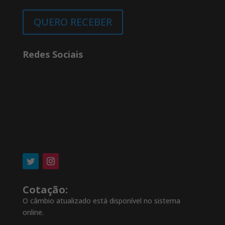
visitaremos uma fazenda local que
QUERO RECEBER
nos permitirá conhecer mais sobre a
vida em Floreana, uma ilha que vive
isolada da tecnologia e
Redes Sociais
desenvolvimento. Durante essa visita
conheceremos uma lagoa onde será
possível observar fragatas e teremos
a oportunidade de alimentar os
animais da granja e cozinhar os
alimentos.
Aproveitaremos o almoço preparado
com alimentos próprios da fazenda.
Visitaremos a parte alta da ilha e o
centro de criação das tartarugas. À
noite teremos um churrasco e
aproveitaremos da tranquilidade da
Cotação:
ilha, assim como a degustação de um
O câmbio atualizado está disponível no sistema
vinho de Guaba feito pela
online.
comunidade. Hospedagem.