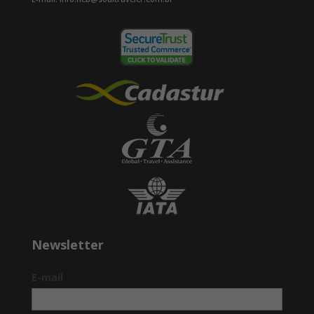
para degustar algumas das cervejas
antes de continuar a viagem para
Puerto Ayora. Hospedagem.
5º Dia – TRASLADO ATÉ A
ILHA FLOREANA –
FAZENDA LOCAL – PARTE
ALTA:
Café da manhã no hotel. Traslado ao
porto de Santa Cruz para tomar nossa
lancha rápida com destino a Ilha
Floreana. Esta ilha tem, possivelmente
a história humana mais interessante
de todas as Ilhas Galápagos. É o local
Newsletter
da primeira agência de correios,
criada em 1793 por baleeiros. Floreana
E-mail
foi a primeira ilha a ser colonizada e
tem muita história para ser
descoberta. Na chegada a ilha,