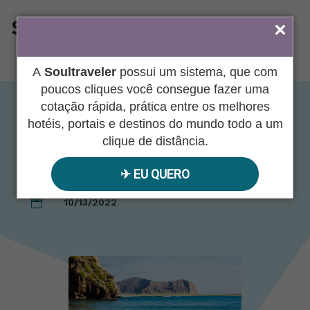
ÁREA DO AGENTE
A
Soultraveler
possui um sistema, que com
poucos cliques você consegue fazer uma
cotação rápida, prática entre os melhores
EQUADOR – Quito &
hotéis, portais e destinos do mundo todo a um
clique de distância.
Galápagos
✈︎ EU QUERO
10/13/2022
