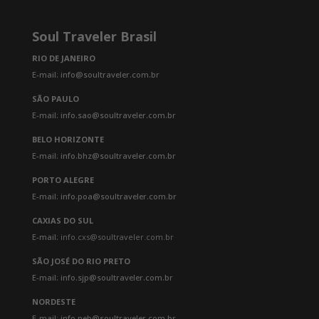
com destino a Baltra. Chegada,
recepção e traslado ao Canal de
Itabaca, e na sequência ferry para a
Soul Traveler Brasil
Ilha de Santa Cruz. Antes de
RIO DE JANEIRO
chegarmos ao hotel iremos fazer uma
E-mail: info@soultraveler.com.br
parada em uma das fazendas onde
teremos a oportunidade de almoçar
SÃO PAULO
rodeados pelas de tartarugas, as
E-mail: info.sao@soultraveler.com.br
quais poderemos ver de perto.
BELO HORIZONTE
Depois de uma caminhada ao longo
E-mail: info.bhz@soultraveler.com.br
de uma trilha rodeada pelas
PORTO ALEGRE
tartarugas gigantes, teremos a
E-mail: info.poa@soultraveler.com.br
oportunidade de visitar um túnel
formado por lava após uma erupção
CAXIAS DO SUL
do vulcão, agora extinto. Em seguida,
E-mail:
info.cxs@soultraveler.com.br
visitaremos uma Cervejaria onde
SÃO JOSÉ DO RIO PRETO
teremos a oportunidade de
E-mail: info.sjp@soultraveler.com.br
compreender o processo para obter
tipos de cervejas únicos nas isoladas
NORDESTE
Ilhas Galápagos. No final, há tempo
E-mail: info.neb@soultraveler.com.br