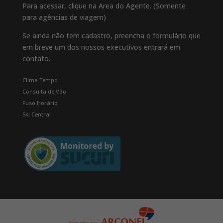
Para acessar, clique na Area do Agente. (Somente
para agências de viagem)
6º Dia – SNORKELING NA
LOBERIA – TRASLADO
Se ainda não tem cadastro, preencha o formulário que
ISABELA:
em breve um dos nossos executivos entrará em
contato.
Após o café da manhã, vamos
começar nossa excursão para "La
Clima Tempo
Loberia", um espaço de reprodução
Consulta de Vôo
do leão marinho, vamos caminhar
Fuso Horário
facilmente pela margem por
Ski Central
aproximadamente 30 minutos, após
Algum tempo para admirar a
paisagem do local, você pode nadar
com leões marinhos, tartarugas
marinhas, raias manta e uma
variedade de coloridos peixes de
corais.
À tarde desfrutaremos de um
delicioso almoço preparado com os
alimentos colhidos na fazenda. Na