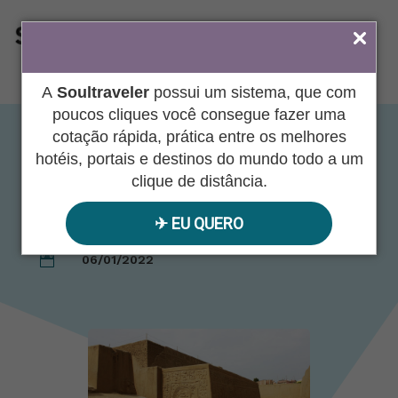
ÁREA DO AGENTE
A
Soultraveler
possui um sistema, que com
poucos cliques você consegue fazer uma
cotação rápida, prática entre os melhores
Rota Moche: A Nova
hotéis, portais e destinos do mundo todo a um
clique de distância.
Machu Picchu
✈︎ EU QUERO
06/01/2022
