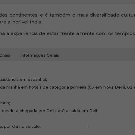
dos continentes, e é também o mais diversificado cultu
 a incrível Índia.
ha a experiência de estar frente a frente com os templ
onais
Informações Gerais
sistência em espanhol;
 manhã em hotéis de categoria primeira (03 em Nova Delhi, 02 em
rário;
 desde a chegada em Delhi até a saída em Delhi;
;
por pessoa, por dia no veículo; ;