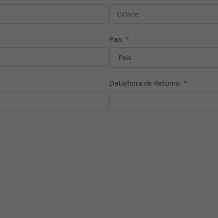
o traslado ao aeroporto para embarque para sua cidade de orige
Pais
róximo do aeroporto)
Data/hora de Retorno