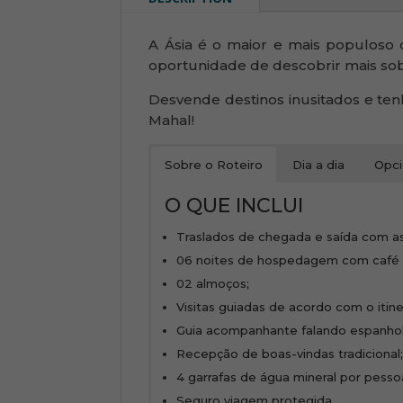
A Ásia é o maior e mais populoso 
oportunidade de descobrir mais sobre
Desvende destinos inusitados e ten
Mahal!
Sobre o Roteiro
Dia a dia
Opci
O QUE INCLUI
Traslados de chegada e saída com as
06 noites de hospedagem com café da
02 almoços;
Visitas guiadas de acordo com o itine
Guia acompanhante falando espanhol
Recepção de boas-vindas tradicional
4 garrafas de água mineral 
Seguro viagem protegida