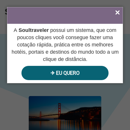
ÁREA DO AGENTE
A
Soultraveler
possui um sistema, que com
poucos cliques você consegue fazer uma
cotação rápida, prática entre os melhores
Oeste Completo
hotéis, portais e destinos do mundo todo a um
clique de distância.
✈︎ EU QUERO
06/01/2022
