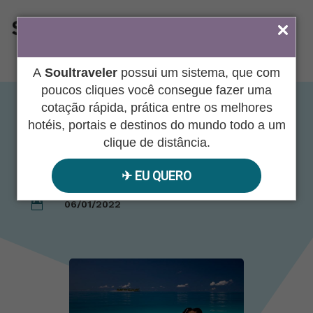
ÁREA DO AGENTE
A
Soultraveler
possui um sistema, que com
poucos cliques você consegue fazer uma
cotação rápida, prática entre os melhores
Lua de Mel em
hotéis, portais e destinos do mundo todo a um
clique de distância.
Cancun
✈︎ EU QUERO
06/01/2022
