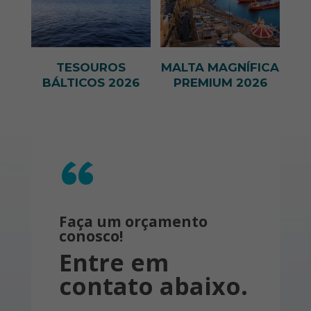
- Circuitos podem ser adequados de
acordo com a escolha do
passageiro. Os hotéis informados
são aqueles previstos no roteiro, mas
TESOUROS
MALTA MAGNÍFICA
poderão ser substituídos por similares,
BÁLTICOS 2026
PREMIUM 2026
caso não sejam confirmados no ato
da reserva.
No período de Natal, Reveillon e
feriados, alguns hotéis aceitam
“
reservas com um mínimo de noites,
além de cobrarem valores
diferenciados. Por favor, caso deseje
viajar nestes períodos, nos consulte.
Faça um orçamento
conosco!
Entre em
contato abaixo.