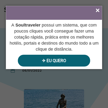
ÁREA DO AGENTE
A
Soultraveler
possui um sistema, que com
poucos cliques você consegue fazer uma
cotação rápida, prática entre os melhores
Lendas Escandinavas
hotéis, portais e destinos do mundo todo a um
clique de distância.
e Bálticas
✈︎ EU QUERO
06/01/2022
