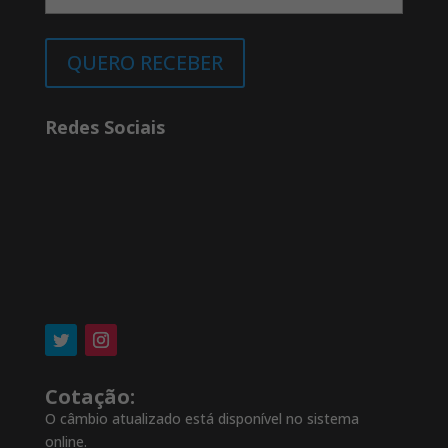
dia. Alojamento.
10º DIA – QUINTA-
QUERO RECEBER
FEIRA - ESTOCOLMO
Café da manhã no hotel. Na parte da
manhã visita panorâmica guiada a
Redes Sociais
Estocolmo. Visitaremos a parte antiga
da cidade
Gamla Stan
, com suas
pequenas praças, ruelas e edifícios
coloridos. Contemplaremos o exterior
do Palacio Real, a Catedral, o
Parlamento e a Casa dos Nobres.
Tarde livre para conhecer esta
maravilhosa cidade, conhecida como
“Rainha das Águas”, ou realizar uma
excursão opcional visitando a
prefeitura de Estocolmo e o museu
Cotação:
do navio de guerra Vasa, naufragado
O câmbio atualizado está disponível no sistema
na sua viagem inaugural no sec XVII,
online.
este é um dos museus Escandinavos