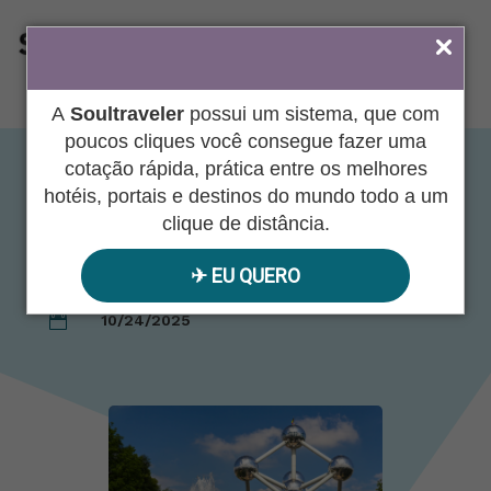
ÁREA DO AGENTE
A
Soultraveler
possui um sistema, que com
poucos cliques você consegue fazer uma
cotação rápida, prática entre os melhores
BRUXELAS & PAÍSES
hotéis, portais e destinos do mundo todo a um
clique de distância.
BAIXOS 2026
✈︎ EU QUERO
10/24/2025
