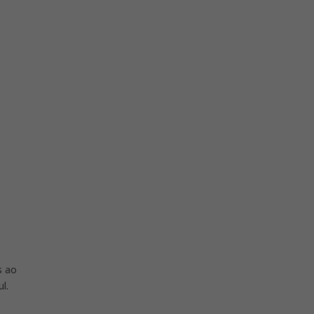
s ao
ul.