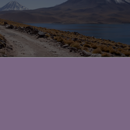
 alterações geológicas de milhões de anos que originaram as cordilhe
 as agradáveis lagoas termais. Esse local é perfeito para verdadeiros
e memoráveis!
ter toda essa experiência com gêiseres, vulcões, lagoas e salinas!
magina você conhecendo esse lugar tão incrível e com paisagens m