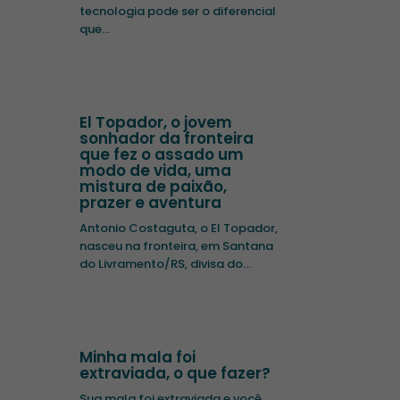
tecnologia pode ser o diferencial
que...
El Topador, o jovem
sonhador da fronteira
que fez o assado um
modo de vida, uma
mistura de paixão,
prazer e aventura
Antonio Costaguta, o El Topador,
nasceu na fronteira, em Santana
do Livramento/RS, divisa do...
Minha mala foi
extraviada, o que fazer?
Sua mala foi extraviada e você