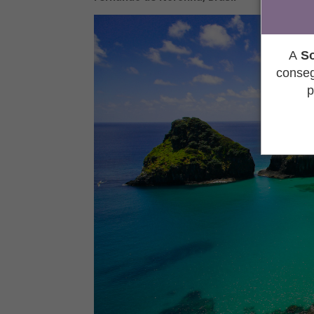
A
So
conseg
p