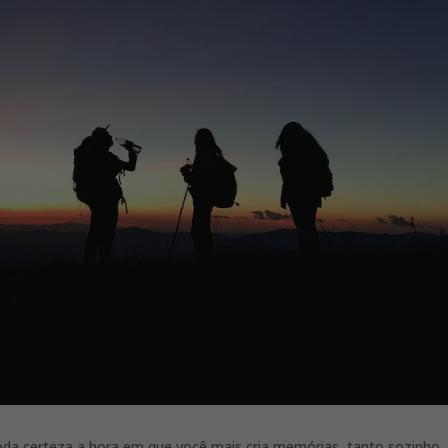
da certeza a hora em que você mais cria memórias, tanto sozinho