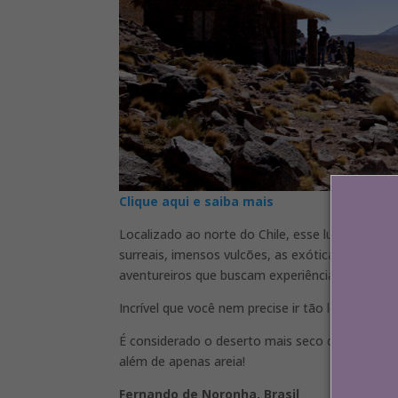
Clique aqui e saiba mais
Localizado ao norte do Chile, esse lugar revela
surreais, imensos vulcões, as exóticas salinas e
aventureiros que buscam experiências únicas 
Incrível que você nem precise ir tão longe para 
É considerado o deserto mais seco do mundo, i
além de apenas areia!
Fernando de Noronha, Brasil