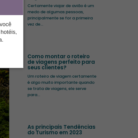
Certamente viajar de avião é um
medo de algumas pessoas,
principalmente se for a primeira
vez de...
 você
hotéis,
a.
Como montar o roteiro
de viagens perfeito para
seus clientes?
Um roteiro de viagem certamente
é algo muito importante quando
se trata de viagens, ele serve
para...
As principais Tendências
do Turismo em 2023