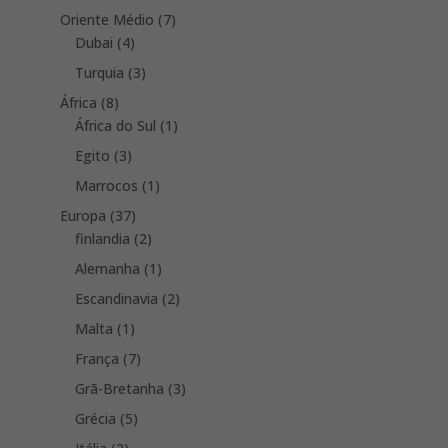
products
7
Oriente Médio
7
4
products
Dubai
4
products
3
Turquia
3
products
8
África
8
products
1
África do Sul
1
product
3
Egito
3
products
1
Marrocos
1
product
37
Europa
37
products
2
finlandia
2
products
1
Alemanha
1
product
2
Escandinavia
2
products
1
Malta
1
product
7
França
7
products
3
Grã-Bretanha
3
products
5
Grécia
5
products
2