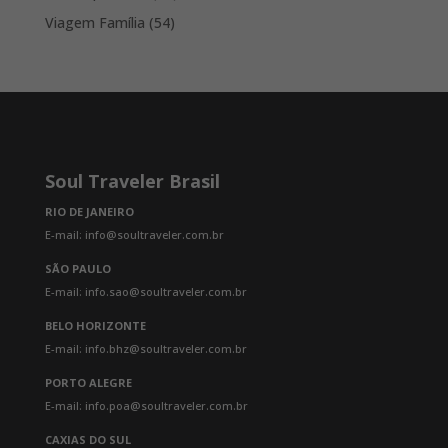
products
54
Viagem Família
54
products
Soul Traveler Brasil
RIO DE JANEIRO
E-mail: info@soultraveler.com.br
SÃO PAULO
E-mail: info.sao@soultraveler.com.br
BELO HORIZONTE
E-mail: info.bhz@soultraveler.com.br
PORTO ALEGRE
E-mail: info.poa@soultraveler.com.br
CAXIAS DO SUL