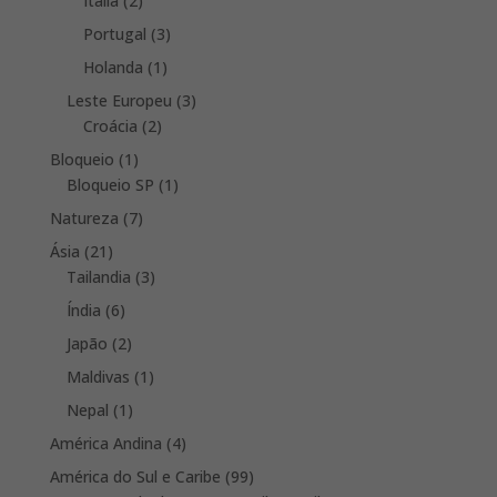
Itália
2
products
3
Portugal
3
products
1
Holanda
1
product
3
Leste Europeu
3
2
products
Croácia
2
products
1
Bloqueio
1
product
1
Bloqueio SP
1
product
7
Natureza
7
products
21
Ásia
21
products
3
Tailandia
3
products
6
Índia
6
products
2
Japão
2
products
1
Maldivas
1
product
1
Nepal
1
product
4
América Andina
4
products
99
América do Sul e Caribe
99