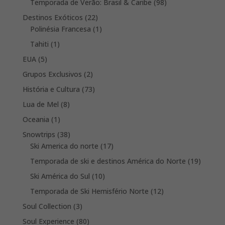
products
98
Temporada de Verão: Brasil & Caribe
98
products
22
Destinos Exóticos
22
products
1
Polinésia Francesa
1
product
1
Tahiti
1
product
5
EUA
5
products
2
Grupos Exclusivos
2
products
73
História e Cultura
73
products
8
Lua de Mel
8
products
1
Oceania
1
product
38
Snowtrips
38
products
17
Ski America do norte
17
products
19
Temporada de ski e destinos América do Norte
19
product
10
Ski América do Sul
10
products
12
Temporada de Ski Hemisfério Norte
12
products
3
Soul Collection
3
products
80
Soul Experience
80