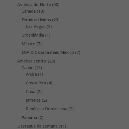
products
50
América do Norte
50
13
products
Canada
13
products
29
Estados Unidos
29
2
products
Las Vegas
2
products
1
Groenlândia
1
product
7
México
7
products
7
EUA & Canadá mais México
7
products
20
América central
20
19
products
Caribe
19
products
1
Aruba
1
product
4
Costa Rica
4
products
2
Cuba
2
products
2
Jamaica
2
products
2
República Dominicana
2
products
2
Panamá
2
products
11
Destaque da semana
11