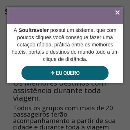
ÁREA DO AGENTE
A
Soultraveler
possui um sistema, que com
poucos cliques você consegue fazer uma
cotação rápida, prática entre os melhores
hotéis, portais e destinos do mundo todo a um
Grupos de Lazer
clique de distância.
✈︎ EU QUERO
Os Melhores destinos com
assistência durante toda
viagem.
Todos os grupos com mais de 20
passageiros terão
acompanhamento a partir de sua
cidade e durante toda a viagem