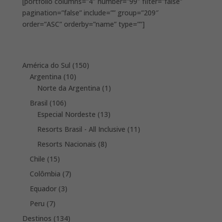
[portfolio columns=”4″ number=”99″ filter=”false”
pagination=”false” include=”” group=”209″
order=”ASC” orderby=”name” type=””]
150
América do Sul
150
10
products
Argentina
10
products
1
Norte da Argentina
1
product
106
Brasil
106
products
13
Especial Nordeste
13
products
11
Resorts Brasil - All Inclusive
11
products
8
Resorts Nacionais
8
products
15
Chile
15
products
7
Colômbia
7
products
3
Equador
3
products
7
Peru
7
products
134
Destinos
134