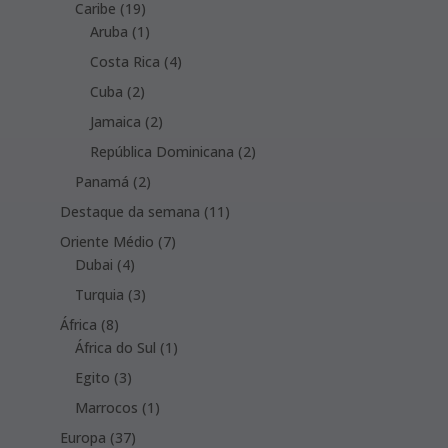
19
products
Caribe
19
products
1
Aruba
1
product
4
Costa Rica
4
products
2
Cuba
2
products
2
Jamaica
2
products
2
República Dominicana
2
products
2
Panamá
2
products
11
Destaque da semana
11
products
7
Oriente Médio
7
4
products
Dubai
4
products
3
Turquia
3
products
8
África
8
products
1
África do Sul
1
product
3
Egito
3
products
1
Marrocos
1
product
37
Europa
37