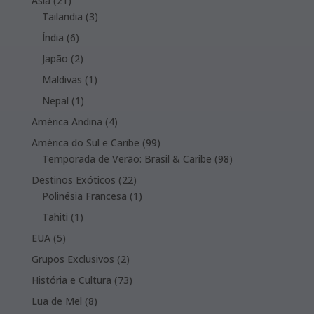
Ásia
21
products
3
Tailandia
3
products
6
Índia
6
products
2
Japão
2
products
1
Maldivas
1
product
1
Nepal
1
product
4
América Andina
4
products
99
América do Sul e Caribe
99
products
98
Temporada de Verão: Brasil & Caribe
98
products
22
Destinos Exóticos
22
products
1
Polinésia Francesa
1
product
1
Tahiti
1
product
5
EUA
5
products
2
Grupos Exclusivos
2
products
73
História e Cultura
73
products
8
Lua de Mel
8