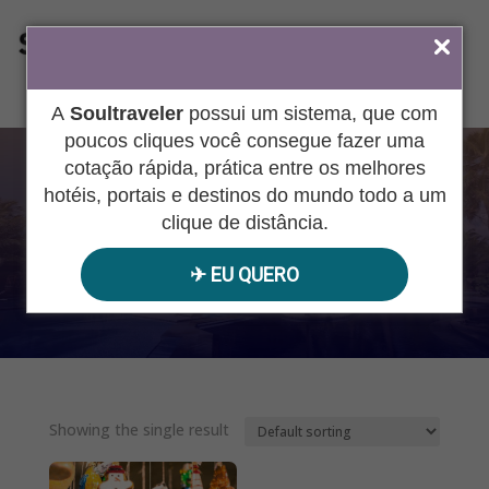
ÁREA DO AGENTE
A
Soultraveler
possui um sistema, que com
poucos cliques você consegue fazer uma
cotação rápida, prática entre os melhores
ALEMANHA
hotéis, portais e destinos do mundo todo a um
clique de distância.
✈︎ EU QUERO
Pesquisar
produtos
Showing the single result