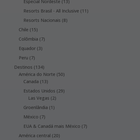
products
13
Especial Nordeste
13
products
11
Resorts Brasil - All Inclusive
11
products
8
Resorts Nacionais
8
products
15
Chile
15
products
7
Colômbia
7
products
3
Equador
3
products
7
Peru
7
products
134
Destinos
134
products
50
América do Norte
50
13
products
Canada
13
products
29
Estados Unidos
29
2
products
Las Vegas
2
products
1
Groenlândia
1
product
7
México
7
products
7
EUA & Canadá mais México
7
products
20
América central
20