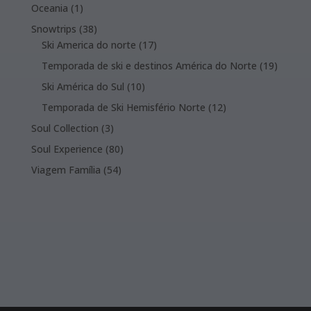
products
1
Oceania
1
product
38
Snowtrips
38
products
17
Ski America do norte
17
products
19
Temporada de ski e destinos América do Norte
19
product
10
Ski América do Sul
10
products
12
Temporada de Ski Hemisfério Norte
12
products
3
Soul Collection
3
products
80
Soul Experience
80
products
54
Viagem Família
54
products