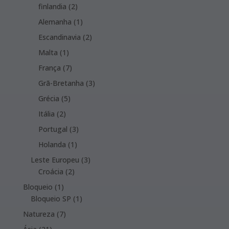
products
2
finlandia
2
products
1
Alemanha
1
product
2
Escandinavia
2
products
1
Malta
1
product
7
França
7
products
3
Grã-Bretanha
3
products
5
Grécia
5
products
2
Itália
2
products
3
Portugal
3
products
1
Holanda
1
product
3
Leste Europeu
3
2
products
Croácia
2
products
1
Bloqueio
1
product
1
Bloqueio SP
1
product
7
Natureza
7
products
21