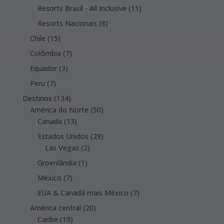
products
11
Resorts Brasil - All Inclusive
11
products
8
Resorts Nacionais
8
products
15
Chile
15
products
7
Colômbia
7
products
3
Equador
3
products
7
Peru
7
products
134
Destinos
134
products
50
América do Norte
50
13
products
Canada
13
products
29
Estados Unidos
29
2
products
Las Vegas
2
products
1
Groenlândia
1
product
7
México
7
products
7
EUA & Canadá mais México
7
products
20
América central
20
19
products
Caribe
19