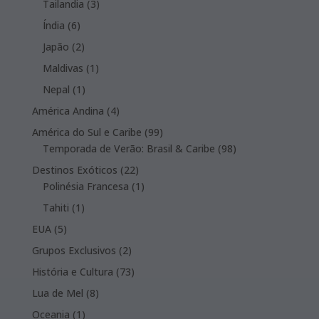
products
3
Tailandia
3
products
6
Índia
6
products
2
Japão
2
products
1
Maldivas
1
product
1
Nepal
1
product
4
América Andina
4
products
99
América do Sul e Caribe
99
products
98
Temporada de Verão: Brasil & Caribe
98
products
22
Destinos Exóticos
22
products
1
Polinésia Francesa
1
product
1
Tahiti
1
product
5
EUA
5
products
2
Grupos Exclusivos
2
products
73
História e Cultura
73
products
8
Lua de Mel
8
products
1
Oceania
1