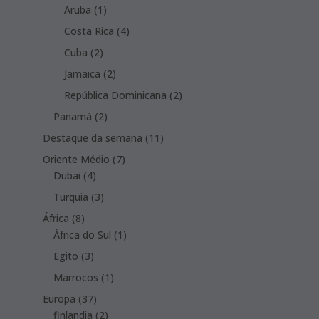
products
1
Aruba
1
product
4
Costa Rica
4
products
2
Cuba
2
products
2
Jamaica
2
products
2
República Dominicana
2
products
2
Panamá
2
products
11
Destaque da semana
11
products
7
Oriente Médio
7
4
products
Dubai
4
products
3
Turquia
3
products
8
África
8
products
1
África do Sul
1
product
3
Egito
3
products
1
Marrocos
1
product
37
Europa
37
products
2
finlandia
2