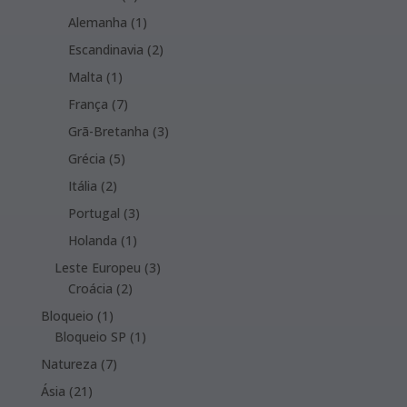
products
1
Alemanha
1
product
2
Escandinavia
2
products
1
Malta
1
product
7
França
7
products
3
Grã-Bretanha
3
products
5
Grécia
5
products
2
Itália
2
products
3
Portugal
3
products
1
Holanda
1
product
3
Leste Europeu
3
2
products
Croácia
2
products
1
Bloqueio
1
product
1
Bloqueio SP
1
product
7
Natureza
7
products
21
Ásia
21