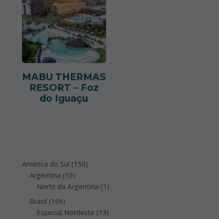
MABU THERMAS
RESORT – Foz
do Iguaçu
150
América do Sul
150
10
products
Argentina
10
products
1
Norte da Argentina
1
product
106
Brasil
106
products
13
Especial Nordeste
13