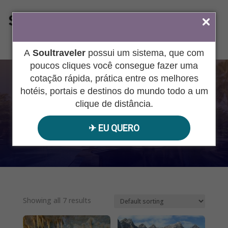
ÁREA DO AGENTE
A
Soultraveler
possui um sistema, que com
poucos cliques você consegue fazer uma
cotação rápida, prática entre os melhores
NATUREZA
hotéis, portais e destinos do mundo todo a um
clique de distância.
✈︎ EU QUERO
Pesquisar
produtos
Showing all 7 results