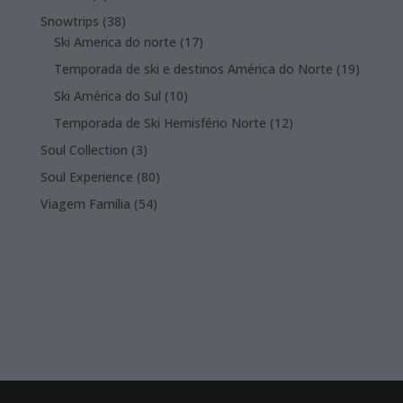
product
38
Snowtrips
38
products
17
Ski America do norte
17
products
19
Temporada de ski e destinos América do Norte
19
product
10
Ski América do Sul
10
products
12
Temporada de Ski Hemisfério Norte
12
products
3
Soul Collection
3
products
80
Soul Experience
80
products
54
Viagem Família
54
products