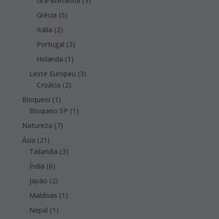
Grã-Bretanha
3
products
5
Grécia
5
products
2
Itália
2
products
3
Portugal
3
products
1
Holanda
1
product
3
Leste Europeu
3
2
products
Croácia
2
products
1
Bloqueio
1
product
1
Bloqueio SP
1
product
7
Natureza
7
products
21
Ásia
21
products
3
Tailandia
3
products
6
Índia
6
products
2
Japão
2
products
1
Maldivas
1
product
1
Nepal
1