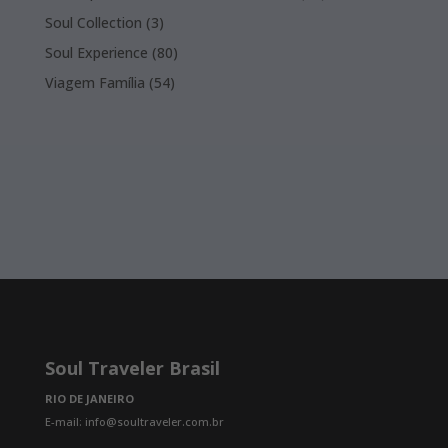
products
3
Soul Collection
3
products
80
Soul Experience
80
products
54
Viagem Família
54
products
Soul Traveler Brasil
RIO DE JANEIRO
E-mail: info@soultraveler.com.br