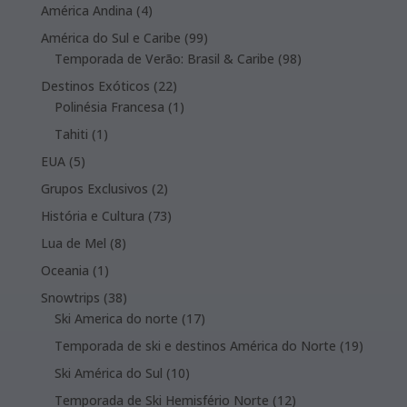
product
4
América Andina
4
products
99
América do Sul e Caribe
99
products
98
Temporada de Verão: Brasil & Caribe
98
products
22
Destinos Exóticos
22
products
1
Polinésia Francesa
1
product
1
Tahiti
1
product
5
EUA
5
products
2
Grupos Exclusivos
2
products
73
História e Cultura
73
products
8
Lua de Mel
8
products
1
Oceania
1
product
38
Snowtrips
38
products
17
Ski America do norte
17
products
19
Temporada de ski e destinos América do Norte
19
product
10
Ski América do Sul
10
products
12
Temporada de Ski Hemisfério Norte
12