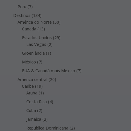
products
7
Peru
7
products
134
Destinos
134
products
50
América do Norte
50
13
products
Canada
13
products
29
Estados Unidos
29
2
products
Las Vegas
2
products
1
Groenlândia
1
product
7
México
7
products
7
EUA & Canadá mais México
7
products
20
América central
20
19
products
Caribe
19
products
1
Aruba
1
product
4
Costa Rica
4
products
2
Cuba
2
products
2
Jamaica
2
products
2
República Dominicana
2