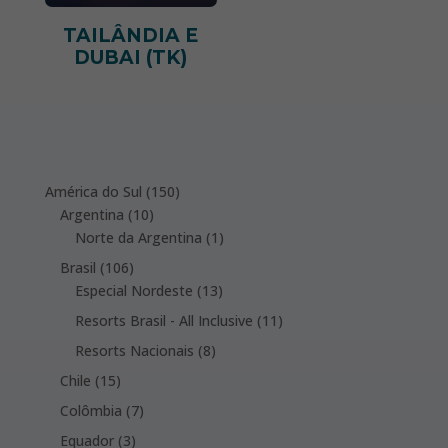
TAILÂNDIA E
DUBAI (TK)
150
América do Sul
150
10
products
Argentina
10
products
1
Norte da Argentina
1
product
106
Brasil
106
products
13
Especial Nordeste
13
products
11
Resorts Brasil - All Inclusive
11
products
8
Resorts Nacionais
8
products
15
Chile
15
products
7
Colômbia
7
products
3
Equador
3