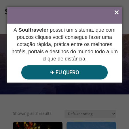
ÁREA DO AGENTE
A
Soultraveler
possui um sistema, que com
poucos cliques você consegue fazer uma
cotação rápida, prática entre os melhores
TAILANDIA
hotéis, portais e destinos do mundo todo a um
clique de distância.
✈︎ EU QUERO
Pesquisar
produtos
Showing all 3 results