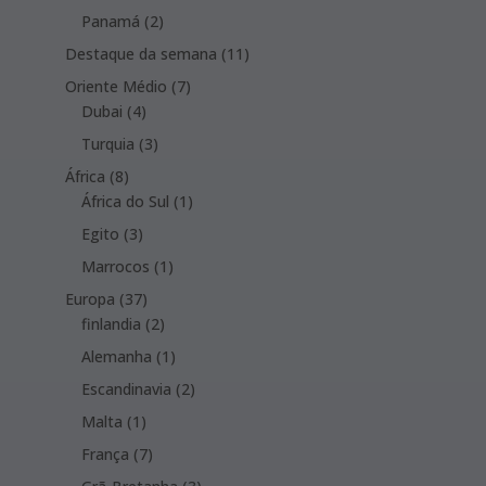
products
2
Panamá
2
products
11
Destaque da semana
11
products
7
Oriente Médio
7
4
products
Dubai
4
products
3
Turquia
3
products
8
África
8
products
1
África do Sul
1
product
3
Egito
3
products
1
Marrocos
1
product
37
Europa
37
products
2
finlandia
2
products
1
Alemanha
1
product
2
Escandinavia
2
products
1
Malta
1
product
7
França
7
products
3