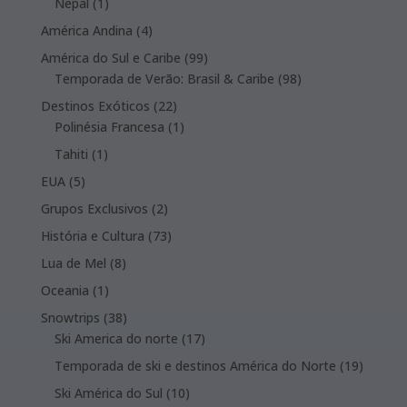
1
Nepal
1
product
4
América Andina
4
products
99
América do Sul e Caribe
99
products
98
Temporada de Verão: Brasil & Caribe
98
products
22
Destinos Exóticos
22
products
1
Polinésia Francesa
1
product
1
Tahiti
1
product
5
EUA
5
products
2
Grupos Exclusivos
2
products
73
História e Cultura
73
products
8
Lua de Mel
8
products
1
Oceania
1
product
38
Snowtrips
38
products
17
Ski America do norte
17
products
19
Temporada de ski e destinos América do Norte
19
product
10
Ski América do Sul
10