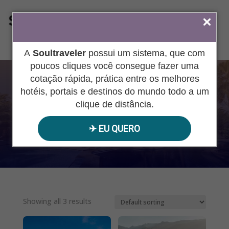
ÁREA DO AGENTE
A
Soultraveler
possui um sistema, que com
poucos cliques você consegue fazer uma
cotação rápida, prática entre os melhores
PORTUGAL
hotéis, portais e destinos do mundo todo a um
clique de distância.
✈︎ EU QUERO
Pesquisar
produtos
Showing all 3 results