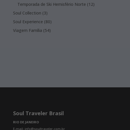
products
12
Temporada de Ski Hemisfério Norte
12
products
3
Soul Collection
3
products
80
Soul Experience
80
products
54
Viagem Família
54
products
Soul Traveler Brasil
RIO DE JANEIRO
E-mail: info@soultraveler.com.br