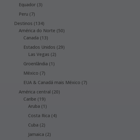
products
3
Equador
3
products
7
Peru
7
products
134
Destinos
134
products
50
América do Norte
50
13
products
Canada
13
products
29
Estados Unidos
29
2
products
Las Vegas
2
products
1
Groenlândia
1
product
7
México
7
products
7
EUA & Canadá mais México
7
products
20
América central
20
19
products
Caribe
19
products
1
Aruba
1
product
4
Costa Rica
4
products
2
Cuba
2
products
2
Jamaica
2