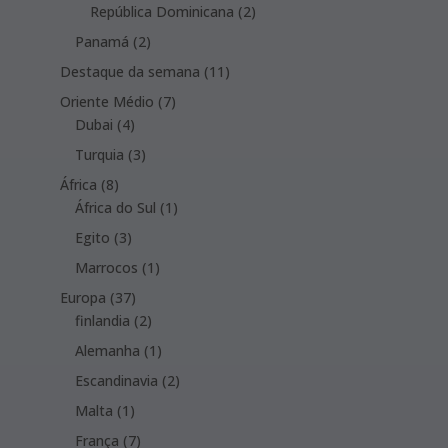
products
2
República Dominicana
2
products
2
Panamá
2
products
11
Destaque da semana
11
products
7
Oriente Médio
7
4
products
Dubai
4
products
3
Turquia
3
products
8
África
8
products
1
África do Sul
1
product
3
Egito
3
products
1
Marrocos
1
product
37
Europa
37
products
2
finlandia
2
products
1
Alemanha
1
product
2
Escandinavia
2
products
1
Malta
1
product
7
França
7