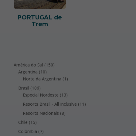
PORTUGAL de
Trem
150
América do Sul
150
10
products
Argentina
10
products
1
Norte da Argentina
1
product
106
Brasil
106
products
13
Especial Nordeste
13
products
11
Resorts Brasil - All Inclusive
11
products
8
Resorts Nacionais
8
products
15
Chile
15
products
7
Colômbia
7