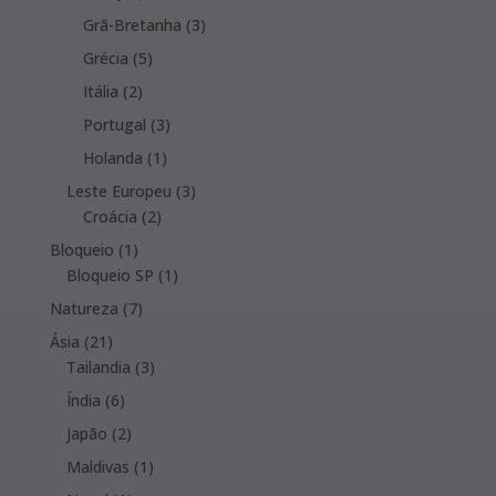
products
3
Grã-Bretanha
3
products
5
Grécia
5
products
2
Itália
2
products
3
Portugal
3
products
1
Holanda
1
product
3
Leste Europeu
3
2
products
Croácia
2
products
1
Bloqueio
1
product
1
Bloqueio SP
1
product
7
Natureza
7
products
21
Ásia
21
products
3
Tailandia
3
products
6
Índia
6
products
2
Japão
2
products
1
Maldivas
1
product