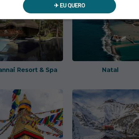
✈︎ EU QUERO
annai Resort & Spa
Natal