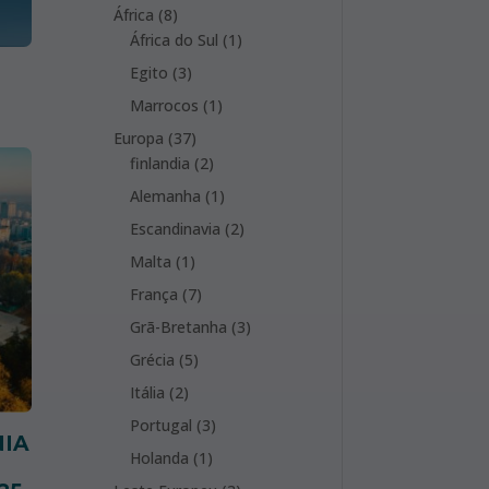
products
8
África
8
products
1
África do Sul
1
product
3
Egito
3
6
products
1
Marrocos
1
product
37
Europa
37
products
2
finlandia
2
products
1
Alemanha
1
product
2
Escandinavia
2
products
1
Malta
1
product
7
França
7
products
3
Grã-Bretanha
3
products
5
Grécia
5
products
2
Itália
2
products
3
Portugal
3
NIA
products
1
Holanda
1
product