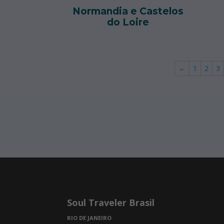
Normandia e Castelos
do Loire
←
1
2
3
Soul Traveler Brasil
RIO DE JANEIRO