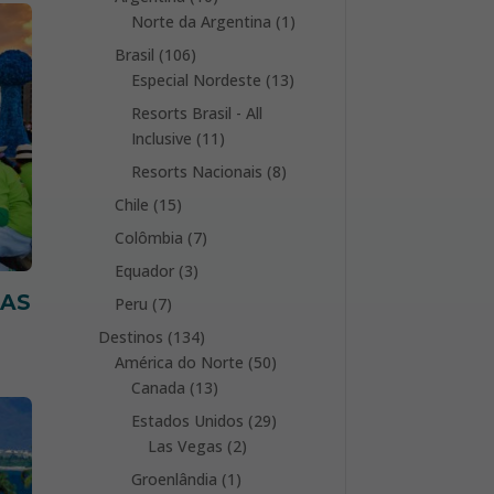
products
1
Norte da Argentina
1
product
106
Brasil
106
products
13
Especial Nordeste
13
products
Resorts Brasil - All
11
Inclusive
11
products
8
Resorts Nacionais
8
products
15
Chile
15
products
7
Colômbia
7
products
3
Equador
3
products
DAS
7
Peru
7
products
134
Destinos
134
products
50
América do Norte
50
13
products
Canada
13
products
29
Estados Unidos
29
2
products
Las Vegas
2
products
1
Groenlândia
1