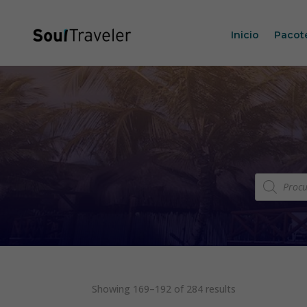
Inicio
Pacot
Pesquisar
produtos
Showing 169–192 of 284 results