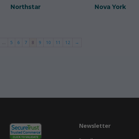
Northstar
Nova York
…
5
6
7
8
9
10
11
12
→
Newsletter