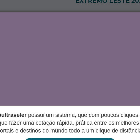
EXTREMO LESTE 20
tevidéu com Vinhos
Morro de São Paul
ultraveler
possui um sistema, que com poucos cliques
ue fazer uma cotação rápida, prática entre os melhores 
ortais e destinos do mundo todo a um clique de distânci