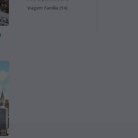
products
54
Viagem Família
54
products
n