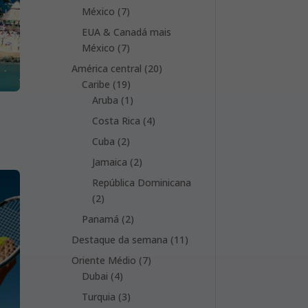
product
7
México
7
products
EUA & Canadá mais
7
México
7
products
20
América central
20
19
products
Caribe
19
products
1
Aruba
1
product
4
Costa Rica
4
products
2
Cuba
2
products
2
Jamaica
2
products
República Dominicana
2
2
products
2
Panamá
2
products
11
Destaque da semana
11
products
7
Oriente Médio
7
4
products
Dubai
4
products
3
Turquia
3