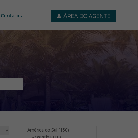
Contatos
ÁREA DO AGENTE
150
América do Sul
150
10
products
Argentina
10