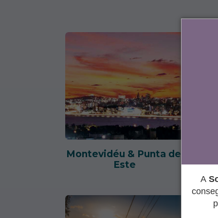
Montevidéu & Punta del
Mon
Este
A
So
conseg
p