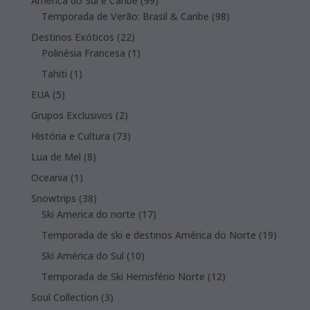
América do Sul e Caribe
99
products
98
Temporada de Verão: Brasil & Caribe
98
products
22
Destinos Exóticos
22
products
1
Polinésia Francesa
1
product
1
Tahiti
1
product
5
EUA
5
products
2
Grupos Exclusivos
2
products
73
História e Cultura
73
products
8
Lua de Mel
8
products
1
Oceania
1
product
38
Snowtrips
38
products
17
Ski America do norte
17
products
19
Temporada de ski e destinos América do Norte
19
product
10
Ski América do Sul
10
products
12
Temporada de Ski Hemisfério Norte
12
products
3
Soul Collection
3