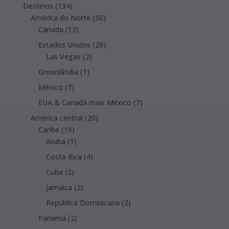
products
134
Destinos
134
products
50
América do Norte
50
13
products
Canada
13
products
29
Estados Unidos
29
2
products
Las Vegas
2
products
1
Groenlândia
1
product
7
México
7
products
7
EUA & Canadá mais México
7
products
20
América central
20
19
products
Caribe
19
products
1
Aruba
1
product
4
Costa Rica
4
products
2
Cuba
2
products
2
Jamaica
2
products
2
República Dominicana
2
products
2
Panamá
2