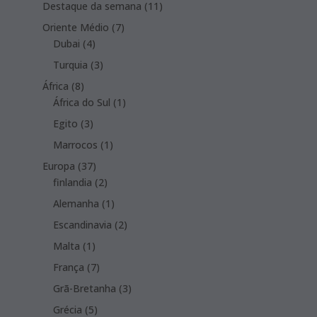
products
11
Destaque da semana
11
products
7
Oriente Médio
7
4
products
Dubai
4
products
3
Turquia
3
products
8
África
8
products
1
África do Sul
1
product
3
Egito
3
products
1
Marrocos
1
product
37
Europa
37
products
2
finlandia
2
products
1
Alemanha
1
product
2
Escandinavia
2
products
1
Malta
1
product
7
França
7
products
3
Grã-Bretanha
3
products
5
Grécia
5