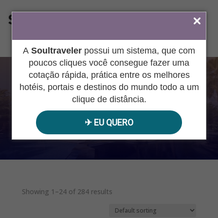
ÁREA DO AGENTE
A
Soultraveler
possui um sistema, que com
poucos cliques você consegue fazer uma
cotação rápida, prática entre os melhores
BLOG
hotéis, portais e destinos do mundo todo a um
clique de distância.
✈︎ EU QUERO
Pesquisar
produtos
Showing 1–24 of 284 results