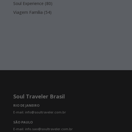
products
80
Soul Experience
80
products
54
Viagem Família
54
products
Soul Traveler Brasil
RIO DE JANEIRO
E-mail: info@soultraveler.com.br
SÃO PAULO
E-mail: info.sao@soultraveler.com.br