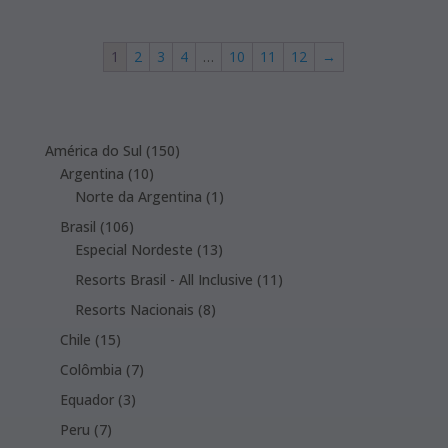
1
2
3
4
…
10
11
12
→
150
América do Sul
150
10
products
Argentina
10
products
1
Norte da Argentina
1
product
106
Brasil
106
products
13
Especial Nordeste
13
products
11
Resorts Brasil - All Inclusive
11
products
8
Resorts Nacionais
8
products
15
Chile
15
products
7
Colômbia
7
products
3
Equador
3
products
7
Peru
7