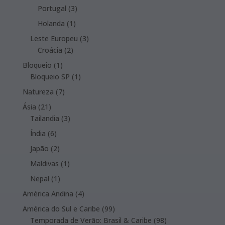
products
3
Portugal
3
products
1
Holanda
1
product
3
Leste Europeu
3
2
products
Croácia
2
products
1
Bloqueio
1
product
1
Bloqueio SP
1
product
7
Natureza
7
products
21
Ásia
21
products
3
Tailandia
3
products
6
Índia
6
products
2
Japão
2
products
1
Maldivas
1
product
1
Nepal
1
product
4
América Andina
4
products
99
América do Sul e Caribe
99
products
98
Temporada de Verão: Brasil & Caribe
98