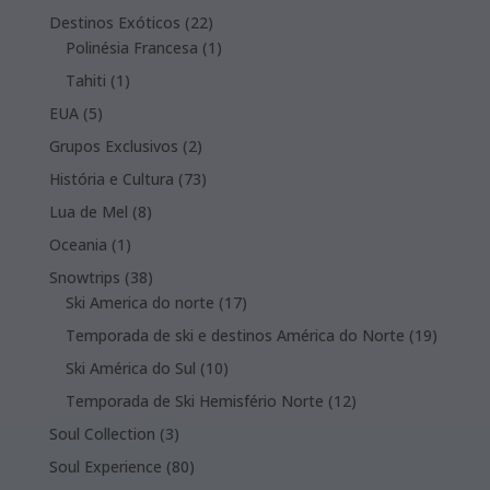
products
22
Destinos Exóticos
22
products
1
Polinésia Francesa
1
product
1
Tahiti
1
product
5
EUA
5
products
2
Grupos Exclusivos
2
products
73
História e Cultura
73
products
8
Lua de Mel
8
products
1
Oceania
1
product
38
Snowtrips
38
products
17
Ski America do norte
17
products
19
Temporada de ski e destinos América do Norte
19
product
10
Ski América do Sul
10
products
12
Temporada de Ski Hemisfério Norte
12
products
3
Soul Collection
3
products
80
Soul Experience
80