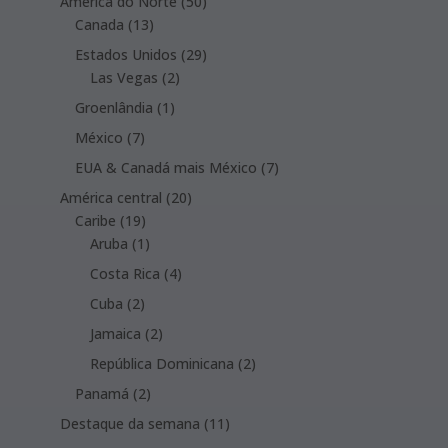
products
50
América do Norte
50
13
products
Canada
13
products
29
Estados Unidos
29
2
products
Las Vegas
2
products
1
Groenlândia
1
product
7
México
7
products
7
EUA & Canadá mais México
7
products
20
América central
20
19
products
Caribe
19
products
1
Aruba
1
product
4
Costa Rica
4
products
2
Cuba
2
products
2
Jamaica
2
products
2
República Dominicana
2
products
2
Panamá
2
products
11
Destaque da semana
11
products