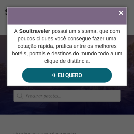
ÁREA DO AGENTE
A
Soultraveler
possui um sistema, que com
poucos cliques você consegue fazer uma
cotação rápida, prática entre os melhores
SOULTRAVELE
hotéis, portais e destinos do mundo todo a um
clique de distância.
R
✈︎ EU QUERO
Pesquisar
produtos