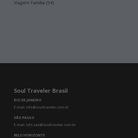
products
54
Viagem Família
54
products
Soul Traveler Brasil
RIO DE JANEIRO
E-mail: info@soultraveler.com.br
SÃO PAULO
E-mail: info.sao@soultraveler.com.br
BELO HORIZONTE