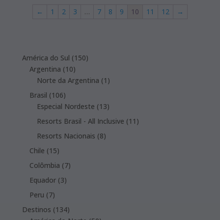
←
1
2
3
…
7
8
9
10
11
12
→
150
América do Sul
150
10
products
Argentina
10
products
1
Norte da Argentina
1
product
106
Brasil
106
products
13
Especial Nordeste
13
products
11
Resorts Brasil - All Inclusive
11
products
8
Resorts Nacionais
8
products
15
Chile
15
products
7
Colômbia
7
products
3
Equador
3
products
7
Peru
7
products
134
Destinos
134