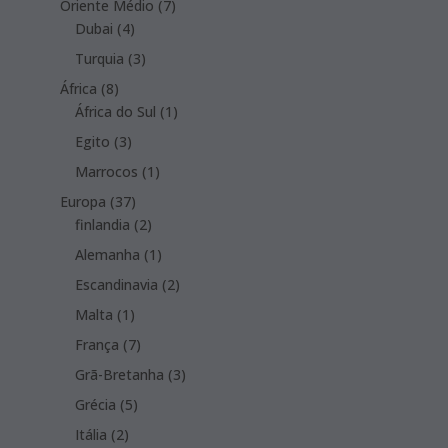
7
Oriente Médio
7
4
products
Dubai
4
products
3
Turquia
3
products
8
África
8
products
1
África do Sul
1
product
3
Egito
3
products
1
Marrocos
1
product
37
Europa
37
products
2
finlandia
2
products
1
Alemanha
1
product
2
Escandinavia
2
products
1
Malta
1
product
7
França
7
products
3
Grã-Bretanha
3
products
5
Grécia
5
products
2
Itália
2