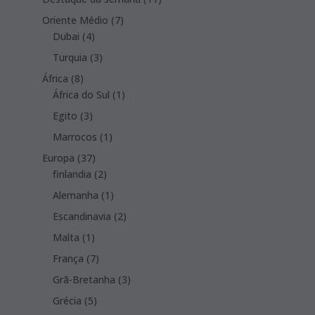
products
7
Oriente Médio
7
4
products
Dubai
4
products
3
Turquia
3
products
8
África
8
products
1
África do Sul
1
product
3
Egito
3
products
1
Marrocos
1
product
37
Europa
37
products
2
finlandia
2
products
1
Alemanha
1
product
2
Escandinavia
2
products
1
Malta
1
product
7
França
7
products
3
Grã-Bretanha
3
products
5
Grécia
5