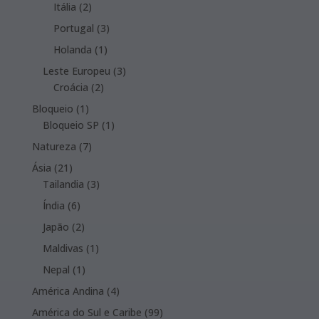
products
2
Itália
2
products
3
Portugal
3
products
1
Holanda
1
product
3
Leste Europeu
3
2
products
Croácia
2
products
1
Bloqueio
1
product
1
Bloqueio SP
1
product
7
Natureza
7
products
21
Ásia
21
products
3
Tailandia
3
products
6
Índia
6
products
2
Japão
2
products
1
Maldivas
1
product
1
Nepal
1
product
4
América Andina
4
products
99
América do Sul e Caribe
99