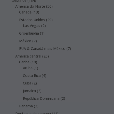
134
Destinos
134
products
50
América do Norte
50
13
products
Canada
13
products
29
Estados Unidos
29
2
products
Las Vegas
2
products
1
Groenlândia
1
product
7
México
7
products
7
EUA & Canadá mais México
7
products
20
América central
20
19
products
Caribe
19
products
1
Aruba
1
product
4
Costa Rica
4
products
2
Cuba
2
products
2
Jamaica
2
products
2
República Dominicana
2
products
2
Panamá
2
products
11
Destaque da semana
11