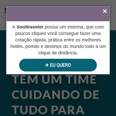
ÁREA DO AGENTE
A
Soultraveler
possui um sistema, que com
poucos cliques você consegue fazer uma
cotação rápida, prática entre os melhores
POR TRÁS DA
hotéis, portais e destinos do mundo todo a um
clique de distância.
SUA VIAGEM
✈︎ EU QUERO
TEM UM TIME
CUIDANDO DE
TUDO PARA