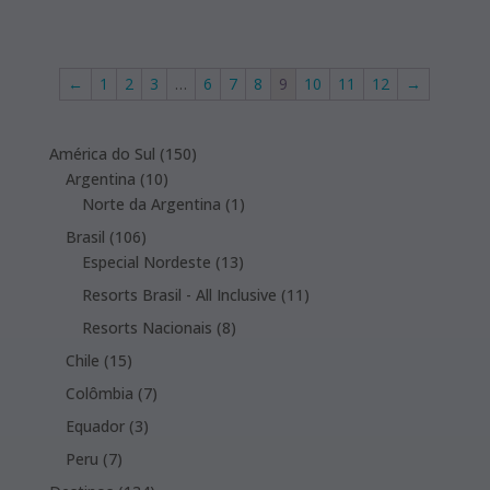
←
1
2
3
…
6
7
8
9
10
11
12
→
150
América do Sul
150
10
products
Argentina
10
products
1
Norte da Argentina
1
product
106
Brasil
106
products
13
Especial Nordeste
13
products
11
Resorts Brasil - All Inclusive
11
products
8
Resorts Nacionais
8
products
15
Chile
15
products
7
Colômbia
7
products
3
Equador
3
products
7
Peru
7
products