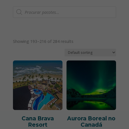
Pesquisar
produtos
Showing 193–216 of 284 results
Cana Brava
Aurora Boreal no
Resort
Canadá