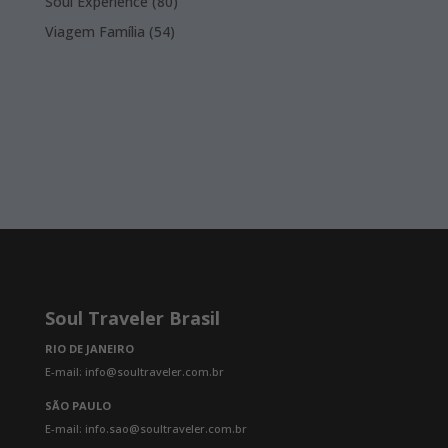
80
Soul Experience
80
products
54
Viagem Família
54
products
Soul Traveler Brasil
RIO DE JANEIRO
E-mail: info@soultraveler.com.br
SÃO PAULO
E-mail: info.sao@soultraveler.com.br