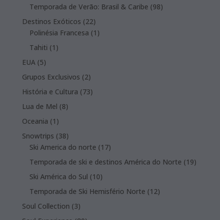
products
98
Temporada de Verão: Brasil & Caribe
98
products
22
Destinos Exóticos
22
products
1
Polinésia Francesa
1
product
1
Tahiti
1
product
5
EUA
5
products
2
Grupos Exclusivos
2
products
73
História e Cultura
73
products
8
Lua de Mel
8
products
1
Oceania
1
product
38
Snowtrips
38
products
17
Ski America do norte
17
products
19
Temporada de ski e destinos América do Norte
19
product
10
Ski América do Sul
10
products
12
Temporada de Ski Hemisfério Norte
12
products
3
Soul Collection
3
products