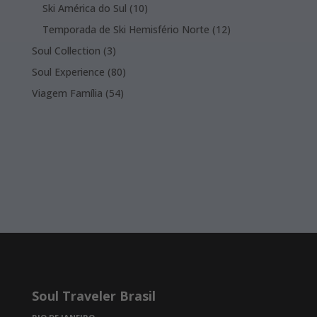
product
10
Ski América do Sul
10
products
12
Temporada de Ski Hemisfério Norte
12
products
3
Soul Collection
3
products
80
Soul Experience
80
products
54
Viagem Família
54
products
Soul Traveler Brasil