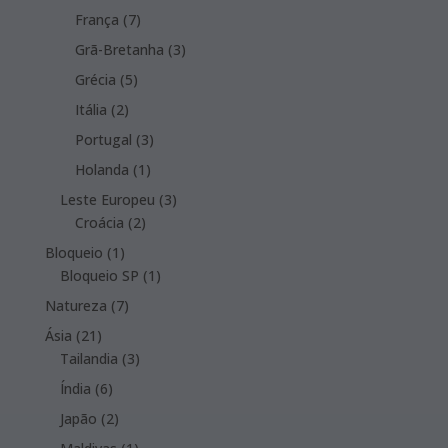
product
7
França
7
products
3
Grã-Bretanha
3
products
5
Grécia
5
products
2
Itália
2
products
3
Portugal
3
products
1
Holanda
1
product
3
Leste Europeu
3
2
products
Croácia
2
products
1
Bloqueio
1
product
1
Bloqueio SP
1
product
7
Natureza
7
products
21
Ásia
21
products
3
Tailandia
3
products
6
Índia
6
products
2
Japão
2
products
1