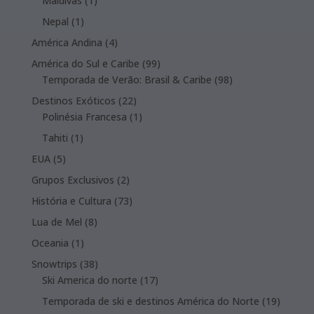
Maldivas
1
product
1
Nepal
1
product
4
América Andina
4
products
99
América do Sul e Caribe
99
products
98
Temporada de Verão: Brasil & Caribe
98
products
22
Destinos Exóticos
22
products
1
Polinésia Francesa
1
product
1
Tahiti
1
product
5
EUA
5
products
2
Grupos Exclusivos
2
products
73
História e Cultura
73
products
8
Lua de Mel
8
products
1
Oceania
1
product
38
Snowtrips
38
products
17
Ski America do norte
17
products
19
Temporada de ski e destinos América do Norte
19