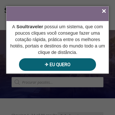
ÁREA DO AGENTE
A
Soultraveler
possui um sistema, que com
poucos cliques você consegue fazer uma
cotação rápida, prática entre os melhores
SOUL
hotéis, portais e destinos do mundo todo a um
clique de distância.
EXPERIENCE
✈︎ EU QUERO
Pesquisar
produtos