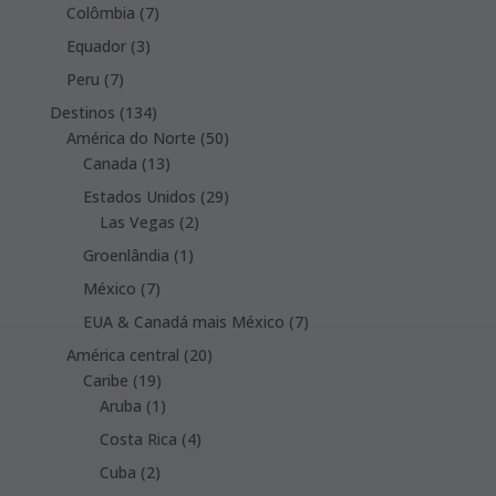
products
7
Colômbia
7
products
3
Equador
3
products
7
Peru
7
products
134
Destinos
134
products
50
América do Norte
50
13
products
Canada
13
products
29
Estados Unidos
29
2
products
Las Vegas
2
products
1
Groenlândia
1
product
7
México
7
products
7
EUA & Canadá mais México
7
products
20
América central
20
19
products
Caribe
19
products
1
Aruba
1
product
4
Costa Rica
4
products
2
Cuba
2