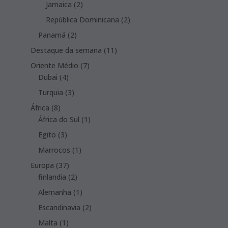
products
2
Jamaica
2
products
2
República Dominicana
2
products
2
Panamá
2
products
11
Destaque da semana
11
products
7
Oriente Médio
7
4
products
Dubai
4
products
3
Turquia
3
products
8
África
8
products
1
África do Sul
1
product
3
Egito
3
products
1
Marrocos
1
product
37
Europa
37
products
2
finlandia
2
products
1
Alemanha
1
product
2
Escandinavia
2
products
1
Malta
1