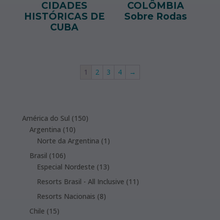
CIDADES
COLÔMBIA
HISTÓRICAS DE
Sobre Rodas
CUBA
1
2
3
4
→
150
América do Sul
150
10
products
Argentina
10
products
1
Norte da Argentina
1
product
106
Brasil
106
products
13
Especial Nordeste
13
products
11
Resorts Brasil - All Inclusive
11
products
8
Resorts Nacionais
8
products
15
Chile
15